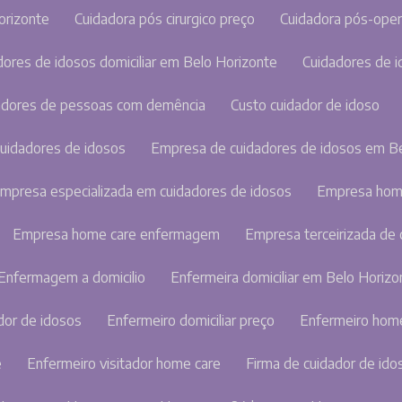
orizonte
Cuidadora pós cirurgico preço
Cuidadora pós-oper
adores de idosos domiciliar em Belo Horizonte
Cuidadores de 
dadores de pessoas com demência
Custo cuidador de idoso
cuidadores de idosos
Empresa de cuidadores de idosos em B
Empresa especializada em cuidadores de idosos
Empresa hom
Empresa home care enfermagem
Empresa terceirizada de
Enfermagem a domicilio
Enfermeira domiciliar em Belo Horizo
ador de idosos
Enfermeiro domiciliar preço
Enfermeiro hom
e
Enfermeiro visitador home care
Firma de cuidador de ido