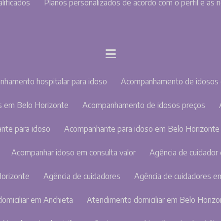
alificados
Planos personalizados de acordo com o perfil e as
nhamento hospitalar para idoso
Acompanhamento de idosos 
s em Belo Horizonte
Acompanhamento de idosos preços
nte para idoso
Acompanhante para idoso em Belo Horizonte
Acompanhar idoso em consulta valor
Agência de cuidador
Horizonte
Agência de cuidadores
Agência de cuidadores e
domiciliar em Anchieta
Atendimento domiciliar em Belo Horizo