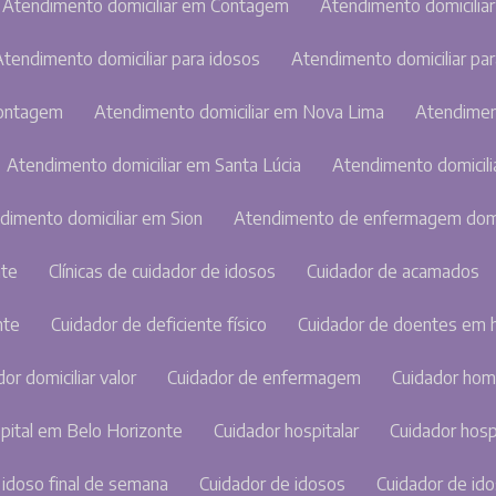
Atendimento domiciliar em Contagem
Atendimento domicili
Atendimento domiciliar para idosos
Atendimento domiciliar p
Contagem
Atendimento domiciliar em Nova Lima
Atendimen
Atendimento domiciliar em Santa Lúcia
Atendimento domicil
ndimento domiciliar em Sion
Atendimento de enfermagem domic
nte
Clínicas de cuidador de idosos
Cuidador de acamados
nte
Cuidador de deficiente físico
Cuidador de doentes em 
dor domiciliar valor
Cuidador de enfermagem
Cuidador hom
spital em Belo Horizonte
Cuidador hospitalar
Cuidador hos
e idoso final de semana
Cuidador de idosos
Cuidador de id