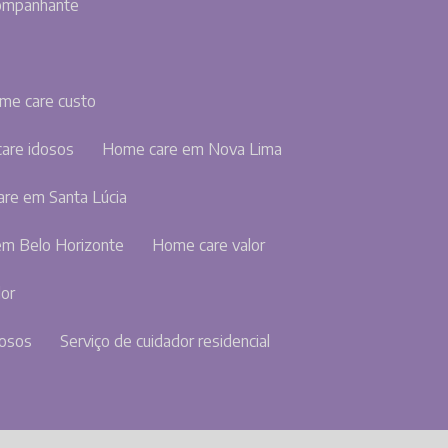
companhante
ome care custo
care idosos
Home care em Nova Lima
are em Santa Lúcia
em Belo Horizonte
Home care valor
dor
dosos
Serviço de cuidador residencial