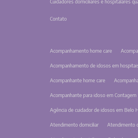
Cuidadores domiciliares e hospitalares qu
Contato
Acompanhamento home care
Acompa
Acompanhamento de idosos em hospitai
Acompanhante home care
Acompanha
Acompanhante para idoso em Contagem
Agência de cuidador de idosos em Belo 
Atendimento domiciliar
Atendimento 