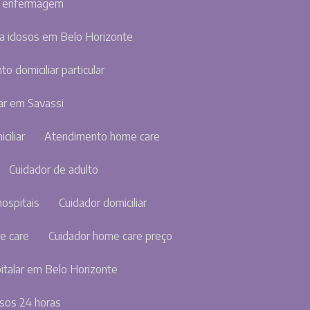
ar enfermagem
ara idosos em Belo Horizonte
to domiciliar particular
iar em Savassi
iliar
Atendimento home care
Cuidador de adulto
hospitais
Cuidador domiciliar
e care
Cuidador home care preço
pitalar em Belo Horizonte
osos 24 horas