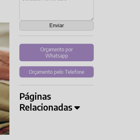
Orçamento por
Whatsapp
Orçamento pelo Telefone
Páginas
Relacionadas