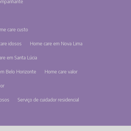
companhante
ome care custo
care idosos
Home care em Nova Lima
are em Santa Lúcia
em Belo Horizonte
Home care valor
dor
dosos
Serviço de cuidador residencial