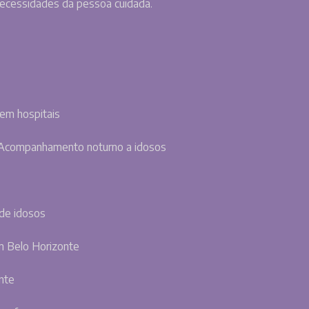
 necessidades da pessoa cuidada.
em hospitais
Acompanhamento noturno a idosos
 de idosos
m Belo Horizonte
nte