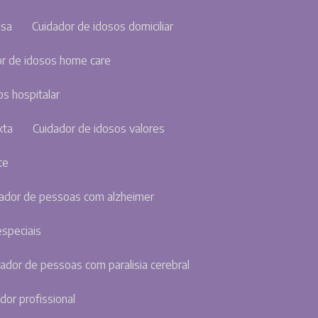
asa
Cuidador de idosos domiciliar
or de idosos home care
os hospitalar
xta
Cuidador de idosos valores
te
dador de pessoas com alzheimer
especiais
idador de pessoas com paralisia cerebral
ador profissional