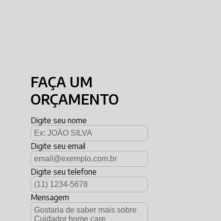
FAÇA UM
ORÇAMENTO
Digite seu nome
Digite seu email
Digite seu telefone
Mensagem