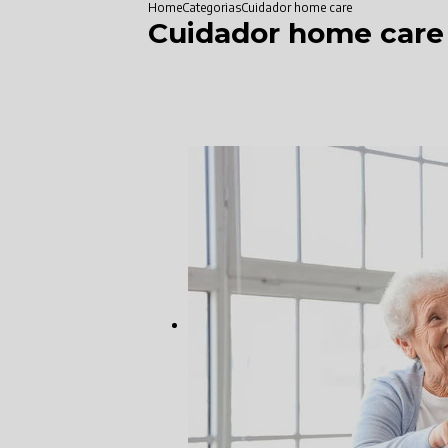
Home
Categorias
Cuidador home care
Cuidador home care