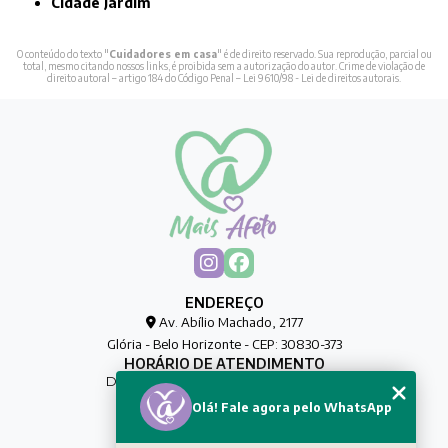
Cidade Jardim
O conteúdo do texto "
Cuidadores em casa
" é de direito reservado. Sua reprodução, parcial ou
total, mesmo citando nossos links, é proibida sem a autorização do autor. Crime de violação de
direito autoral – artigo 184 do Código Penal –
Lei 9610/98 - Lei de direitos autorais
.
ENDEREÇO
Av. Abílio Machado, 2177
Glória - Belo Horizonte - CEP: 30830-373
HORÁRIO DE ATENDIMENTO
De Segunda à Sexta das 00h às 00h
Olá! Fale agora pelo WhatsApp
CONTATO
(31) 8032-0188