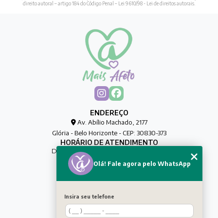
direito autoral – artigo 184 do Código Penal –
Lei 9610/98 - Lei de direitos autorais
.
ENDEREÇO
Av. Abílio Machado, 2177
Glória - Belo Horizonte - CEP: 30830-373
HORÁRIO DE ATENDIMENTO
De Segunda à Sexta das 00h às 00h
Olá! Fale agora pelo WhatsApp
CONTATO
(31) 8032-0188
maisafetocuidadores@gmail.com
Insira seu telefone
MENU
HOME