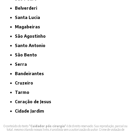
Belverderi
Santa Lucia
Magabeiras
São Agostinho
Santo Antonio
São Bento
Serra
Bandeirantes
Cruzeiro
Tarmo
Coração de Jesus
Cidade Jardim
O conteúdo do texto "
Cuidador pós cirurgia
" é de direito reservado. Sua reprodução, parcial ou
total, mesmo citando nossos links, é proibida sem a autorização do autor. Crime de violação de