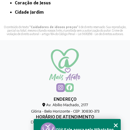
Coração de Jesus
Cidade Jardim
O conteúdo do texto "
Cuidadores de idosos preços
" é de direito reservado. Sua reprodução,
parcial ou total, mesmo citando nossos links, é proibida sem a autorização do autor. Crime de
violação de direito autoral – artigo 184 do Código Penal –
Lei 9610/98 - Lei de direitos autorais
.
ENDEREÇO
Av. Abílio Machado, 2177
Glória - Belo Horizonte - CEP: 30830-373
HORÁRIO DE ATENDIMENTO
De Segunda à Sexta das 00h às 00h
Olá! Fale agora pelo WhatsApp