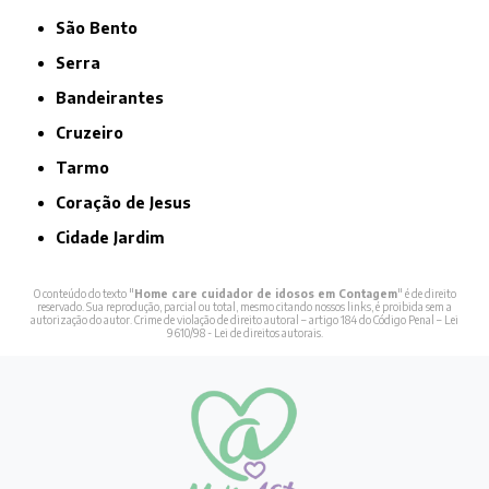
São Bento
Serra
Bandeirantes
Cruzeiro
Tarmo
Coração de Jesus
Cidade Jardim
O conteúdo do texto "
Home care cuidador de idosos em Contagem
" é de direito
reservado. Sua reprodução, parcial ou total, mesmo citando nossos links, é proibida sem a
autorização do autor. Crime de violação de direito autoral – artigo 184 do Código Penal –
Lei
9610/98 - Lei de direitos autorais
.