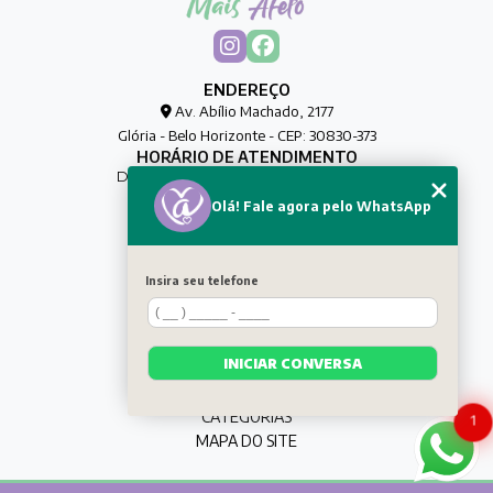
ENDEREÇO
Av. Abílio Machado, 2177
Glória - Belo Horizonte - CEP: 30830-373
HORÁRIO DE ATENDIMENTO
De Segunda à Sexta das 00h às 00h
Olá! Fale agora pelo WhatsApp
CONTATO
(31) 8032-0188
maisafetocuidadores@gmail.com
Insira seu telefone
MENU
HOME
QUEM SOMOS
INICIAR CONVERSA
SERVIÇOS
CONTATO
CATEGORIAS
1
MAPA DO SITE