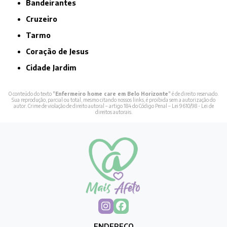
Bandeirantes
Cruzeiro
Tarmo
Coração de Jesus
Cidade Jardim
O conteúdo do texto "
Enfermeiro home care em Belo Horizonte
" é de direito reservado.
Sua reprodução, parcial ou total, mesmo citando nossos links, é proibida sem a autorização do
autor. Crime de violação de direito autoral – artigo 184 do Código Penal –
Lei 9610/98 - Lei de
direitos autorais
.
ENDEREÇO