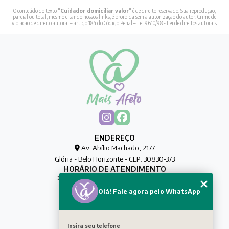
O conteúdo do texto "
Cuidador domiciliar valor
" é de direito reservado. Sua reprodução,
parcial ou total, mesmo citando nossos links, é proibida sem a autorização do autor. Crime de
violação de direito autoral – artigo 184 do Código Penal –
Lei 9610/98 - Lei de direitos autorais
.
ENDEREÇO
Av. Abílio Machado, 2177
Glória - Belo Horizonte - CEP: 30830-373
HORÁRIO DE ATENDIMENTO
De Segunda à Sexta das 00h às 00h
Olá! Fale agora pelo WhatsApp
CONTATO
(31) 8032-0188
maisafetocuidadores@gmail.com
Insira seu telefone