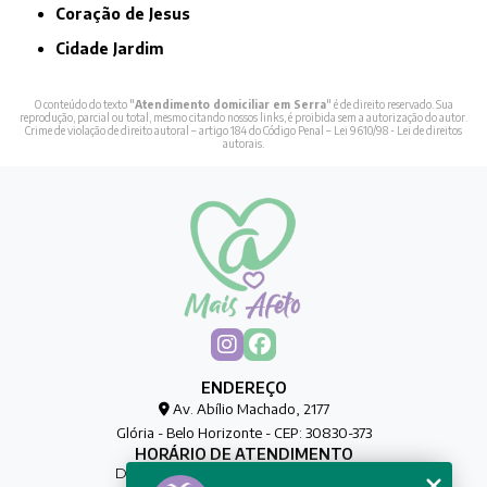
Coração de Jesus
Cidade Jardim
O conteúdo do texto "
Atendimento domiciliar em Serra
" é de direito reservado. Sua
reprodução, parcial ou total, mesmo citando nossos links, é proibida sem a autorização do autor.
Crime de violação de direito autoral – artigo 184 do Código Penal –
Lei 9610/98 - Lei de direitos
autorais
.
ENDEREÇO
Av. Abílio Machado, 2177
Glória - Belo Horizonte - CEP: 30830-373
HORÁRIO DE ATENDIMENTO
De Segunda à Sexta das 00h às 00h