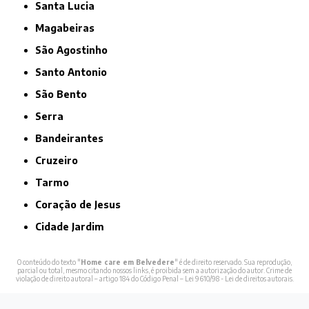
Santa Lucia
Magabeiras
São Agostinho
Santo Antonio
São Bento
Serra
Bandeirantes
Cruzeiro
Tarmo
Coração de Jesus
Cidade Jardim
O conteúdo do texto "
Home care em Belvedere
" é de direito reservado. Sua reprodução,
parcial ou total, mesmo citando nossos links, é proibida sem a autorização do autor. Crime de
violação de direito autoral – artigo 184 do Código Penal –
Lei 9610/98 - Lei de direitos autorais
.