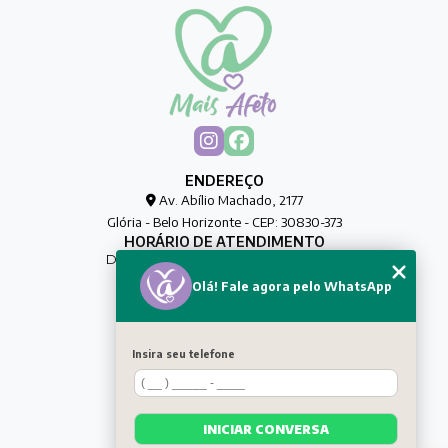
ENDEREÇO
Av. Abílio Machado, 2177
Glória - Belo Horizonte - CEP: 30830-373
HORÁRIO DE ATENDIMENTO
De Segunda à Sexta das 00h às 00h
Olá! Fale agora pelo WhatsApp
CONTATO
(31) 8032-0188
maisafetocuidadores@gmail.com
Insira seu telefone
MENU
HOME
QUEM SOMOS
INICIAR CONVERSA
SERVIÇOS