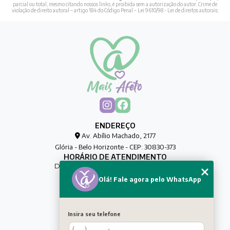
parcial ou total, mesmo citando nossos links, é proibida sem a autorização do autor. Crime de
violação de direito autoral – artigo 184 do Código Penal –
Lei 9610/98 - Lei de direitos autorais
.
ENDEREÇO
Av. Abílio Machado, 2177
Glória - Belo Horizonte - CEP: 30830-373
HORÁRIO DE ATENDIMENTO
De Segunda à Sexta das 00h às 00h
Olá! Fale agora pelo WhatsApp
CONTATO
(31) 8032-0188
maisafetocuidadores@gmail.com
Insira seu telefone
MENU