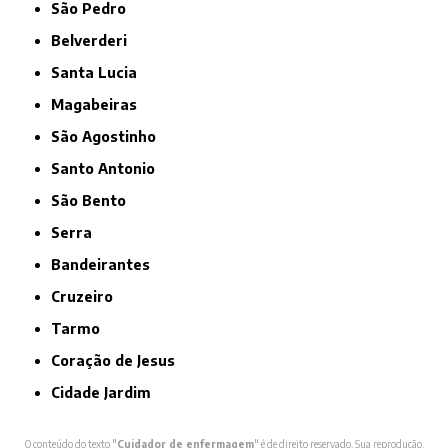
São Pedro
Belverderi
Santa Lucia
Magabeiras
São Agostinho
Santo Antonio
São Bento
Serra
Bandeirantes
Cruzeiro
Tarmo
Coração de Jesus
Cidade Jardim
O conteúdo do texto "
Cuidador de enfermagem
" é de direito reservado. Sua reprodução,