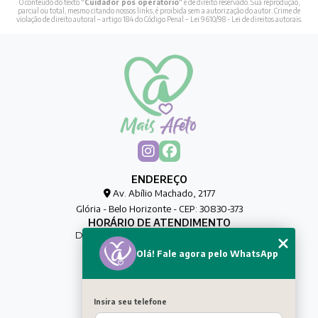
O conteúdo do texto "
Cuidador pos operatorio
" é de direito reservado. Sua reprodução,
parcial ou total, mesmo citando nossos links, é proibida sem a autorização do autor. Crime de
violação de direito autoral – artigo 184 do Código Penal –
Lei 9610/98 - Lei de direitos autorais
.
ENDEREÇO
Av. Abílio Machado, 2177
Glória - Belo Horizonte - CEP: 30830-373
HORÁRIO DE ATENDIMENTO
De Segunda à Sexta das 00h às 00h
Olá! Fale agora pelo WhatsApp
CONTATO
(31) 8032-0188
maisafetocuidadores@gmail.com
Insira seu telefone
MENU