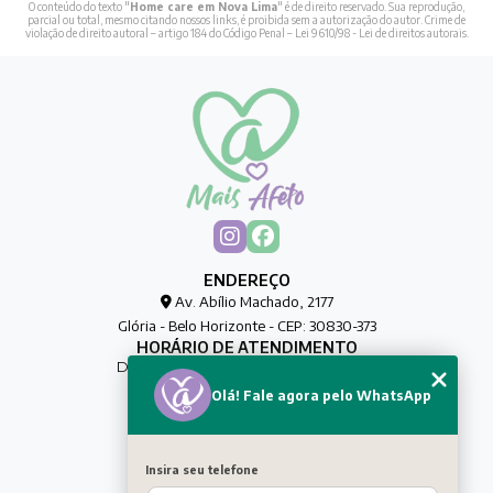
O conteúdo do texto "
Home care em Nova Lima
" é de direito reservado. Sua reprodução,
parcial ou total, mesmo citando nossos links, é proibida sem a autorização do autor. Crime de
violação de direito autoral – artigo 184 do Código Penal –
Lei 9610/98 - Lei de direitos autorais
.
ENDEREÇO
Av. Abílio Machado, 2177
Glória - Belo Horizonte - CEP: 30830-373
HORÁRIO DE ATENDIMENTO
De Segunda à Sexta das 00h às 00h
Olá! Fale agora pelo WhatsApp
CONTATO
(31) 8032-0188
maisafetocuidadores@gmail.com
Insira seu telefone
MENU