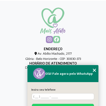
ENDEREÇO
Av. Abílio Machado, 2177
Glória - Belo Horizonte - CEP: 30830-373
HORÁRIO DE ATENDIMENTO
De Segunda à Sexta das 00h às 00h
Olá! Fale agora pelo WhatsApp
CONTATO
(31) 8032-0188
maisafetocuidadores@gmail.com
Insira seu telefone
MENU
HOME
QUEM SOMOS