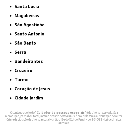
Santa Lucia
Magabeiras
São Agostinho
Santo Antonio
São Bento
Serra
Bandeirantes
Cruzeiro
Tarmo
Coração de Jesus
Cidade Jardim
O conteúdo do texto "
Cuidador de pessoas especiais
" é de direito reservado. Sua
reprodução, parcial ou total, mesmo citando nossos links, é proibida sem a autorização do autor.
Crime de violação de direito autoral – artigo 184 do Código Penal –
Lei 9610/98 - Lei de direitos
autorais
.