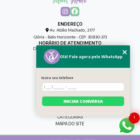
ENDEREÇO
Av. Abílio Machado, 2177
Glória - Belo Horizonte - CEP: 30830-373
HORÁRIO DE ATENDIMENTO
De Segunda à Sexta das 00h às 00h
Olá! Fale agora pelo WhatsApp
CONTATO
(31) 8032-0188
maisafetocuidadores@gmail.com
Insira seu telefone
MENU
HOME
QUEM SOMOS
INICIAR CONVERSA
SERVIÇOS
CONTATO
CATEGORIAS
1
MAPA DO SITE