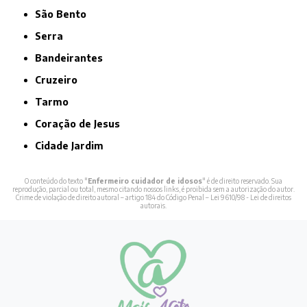
São Bento
Serra
Bandeirantes
Cruzeiro
Tarmo
Coração de Jesus
Cidade Jardim
O conteúdo do texto "
Enfermeiro cuidador de idosos
" é de direito reservado. Sua
reprodução, parcial ou total, mesmo citando nossos links, é proibida sem a autorização do autor.
Crime de violação de direito autoral – artigo 184 do Código Penal –
Lei 9610/98 - Lei de direitos
autorais
.